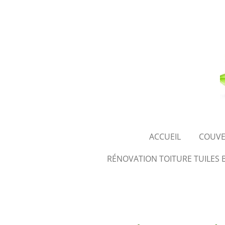
Passer
au
contenu
principal
ACCUEIL
COUVE
RÉNOVATION TOITURE TUILES 