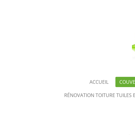
Passer
au
contenu
principal
ACCUEIL
COUVE
RÉNOVATION TOITURE TUILES 